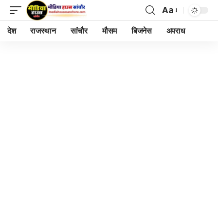
Aa
Font
Resizer
देश
राजस्थान
सांचौर
मौसम
बिजनेस
अपराध