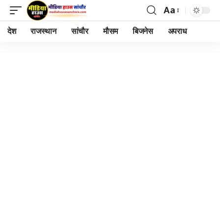
Aa
Font
Resizer
देश
राजस्थान
सांचौर
मौसम
बिजनेस
अपराध