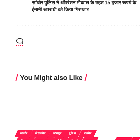
सांचौर पुलिस ने ऑपरेशन भौकाल के तहत 15 हजार रूपये के
ईनामी अपराधी को किया गिरफ्तार
You Might also Like
जालौर
जैसलमेर
जोधपुर
पुलिस
बाड़मेर