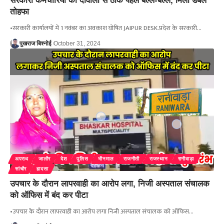
सरकारी कर्मचारियों की दीवाली से ठीक पहले बल्ले-बल्ले, मिला डबल
तोहफा
•सरकारी कार्यालयों में 1 नवंबर का अवकाश घोषित JAIPUR DESK.प्रदेश के सरकारी…
पुखराज बिश्नोई
October 31, 2024
अपराध
जालौर
देश
पुलिस
भीनमाल
राजनीती
राजस्थान
रानीवाड़ा
सांचौर
हादसा
उपचार के दौरान लापरवाही का आरोप लगा, निजी अस्पताल संचालक
को ऑफिस में बंद कर पीटा
•उपचार के दौरान लापरवाही का आरोप लगा निजी अस्पताल संचालक को ऑफिस…