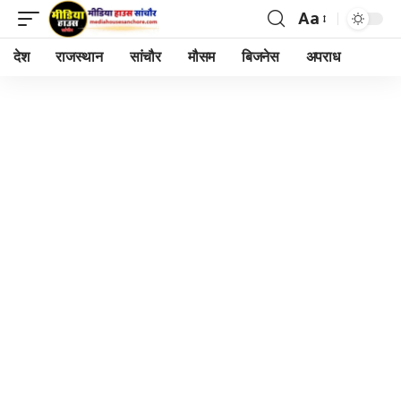
Aa
Font
Resizer
देश
राजस्थान
सांचौर
मौसम
बिजनेस
अपराध