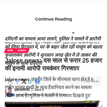
Continue Reading
जालौर भीनमाल थाना क्षेत्र में 6 वर्षीय मासूम बच्ची के साथ
दरिंदगी का मामला आया सामने, पुलिस ने मामले में आरोपी
Media House Sanchore
>
Blog
>
राजस्थान
>
जालौर
>
Jalore news: दस साल से फरार 25 हजार की इनामी आरोपी रामकंवर गिरफ्तार
को लिया हिरासत में, घर के बाहर खेल रही मासूम को बहला
जालौर
राजस्थान
फुसलाकर आरोपी ने सुनसान जगह खेत में ले जाकर की
Jalore news: दस साल से फरार 25 हजार
मासूम के साथ दरिंदगी
की इनामी आरोपी रामकंवर गिरफ्तार
Jalore news
: जालौर जिले के भीनमाल थाना क्षेत्र में 6
1 Min Read
वर्षीय मासूम बच्ची के साथ हैवानियत करने का मामला
पुखराज बिश्नोई
सामने आया है।पुलिस ने मामले में तत्परता दिखाते हुए
Last updated: January 28, 2025 4:19 pm
आरोपी को हिरासत में लिया है। पुलिस के अनुसार थाना क्षेत्र