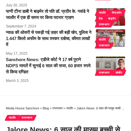
July 30, 2025
पत्नी टीना डाबी ने बाड़मेर तो पति डॉ. प्रदीप के. गवांडे ने
जालौर
जैसलमेर
जालौर में एक ही समय पर किया पदभार ग्रहण
देश
बाड़मेर
राजस्थान
September 7, 2024
प्याऊ की ओसरी से पकड़ी गई ज़हर की बड़ी खेप, पुलिस ने
1.447 किलो अफीम के साथ तस्कर दबोचा, कीमत लाखों
जालौर
में
राजस्थान
May 17, 2025
Sanchore News: एडीजे कोर्ट ने 17 वर्ष पुराने
NDPS मामलें में सुनाई 6 साल की सजा, 60 हजार रुपये
से किया दण्डित
राजस्थान
सांचौर
March 3, 2025
Media House Sanchore
>
Blog
>
राजस्थान
>
जालौर
>
Jalore News: 6 साल की मासूम बच्ची से युवक ने किया रेप, खून से सने कपड़ों में रोती हुई घर पहुंची तो मां के होश उड़े, आरोपी गिरफ्तार
जालौर
राजस्थान
Jalore News: 6 साल की मासूम बच्ची से