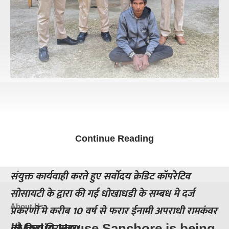
Continue Reading
अतिरिक्त पुलिस अधीक्षक कार्यालय सांचौर की टीम द्वारा
संयुक्त कार्यवाही करते हुए सर्वोदय क्रेडिट कॉपरेटिव
सोसायटी के द्वारा की गई धोखाधडी के सम्बध मे दर्ज
About Us
प्रकरणों मे करीब 10 वर्ष से फरार ईनामी अपराधी रामकंवर
को किया गिरफ्तार।
//
Media House Sanchore
is being