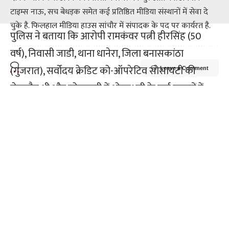
टाइम्स नाऊ, सच बेधड़क समेत कई प्रतिष्ठित मीडिया संस्थानों में सेवा दे
चुके है. फिलहाल मीडिया हाउस सांचौर में संपादक के पद पर कार्यरत है.
पुलिस ने बताया कि आरोपी रामकंवर पत्नी हीरसिंह (50
वर्ष), निवासी जाडी, थाना धानेरा, जिला बनासकांठा
(गुजरात), सर्वोदय क्रेडिट को-ऑपरेटिव सोसायटी की
Leave a Comment
चेयरमैन थी और सोसायटी में धोखाधड़ी के कई मामलों में
वांछित थी। आरोपी रामकंवर पर थाना सांचौर के 21 मामलों
सहित कई अन्य गंभीर प्रकरण दर्ज हैं। निरीक्षक देवेंद्रसिंह ने
बताया कि पुलिस की टीम ने लंबे समय से फरार चल रही
आरोपी को उसके ठिकाने से दस्तयाब किया। आरोपी से
पूछताछ और अन्य मामलों की जांच जारी है। उन्होंने बताया
कि आरोपी राम कर के विरुद्ध जालौर जिले के अलग-अलग
पुलिस थाना में 21 मामले दर्ज हैं फिलहाल मामले में पूछताछ
अनुसंधान जारी है।