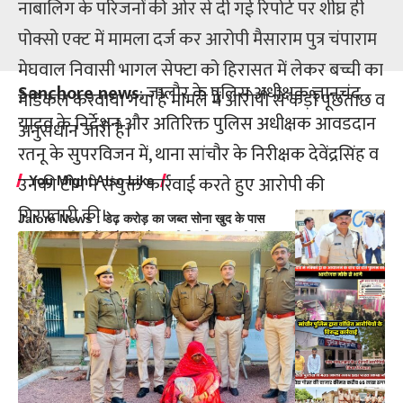
नाबालिग के परिजनों की ओर से दी गई रिपोर्ट पर शीघ्र ही
पोक्सो एक्ट में मामला दर्ज कर आरोपी मैसाराम पुत्र चंपाराम
मेघवाल निवासी भागल सेफ्टा को हिरासत में लेकर बच्ची का
Sanchore news
: जालौर के पुलिस अधीक्षक ज्ञानचंद
मेडिकल करवाया गया है मामले में आरोपी से कड़ी पूछताछ व
यादव के निर्देशन और अतिरिक्त पुलिस अधीक्षक आवडदान
अनुसंधान जारी है।
रतनू के सुपरविजन में, थाना सांचौर के निरीक्षक देवेंद्रसिंह व
उनकी टीम ने संयुक्त कार्रवाई करते हुए आरोपी की
You Might Also Like
गिरफ्तारी की।
Jalore News : डेढ़ करोड़ का जब्त सोना खुद के पास
रखा, डीएसपी सस्पेंड दो कॉन्स्टेबल भी निलंबित, एसपी ने
अपने स्तर पर कराई थी जांच
Lucky Draw Fraud: लक्की ड्रा आयोजन के बीच
सांचौर पुलिस की रेड, आयोजक करोड़ों रूपए लेकर फरार
सांचौर पुलिस की बड़ी कार्रवाई; 5-5 हजार के दो इनामी
आरोपी गिरफ्तार, 3 साल से फरार बदमाश दबोचा
तस्करों की स्कॉर्पियो से बरामद हुई 435 किलो डोडा पोस्त,
65 लाख का माल.. नोसरा पुलिस ने मचाया हड़कंप