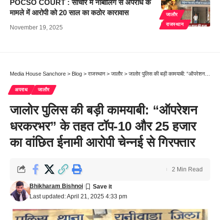
POCSO COURT : सांचौर में नाबालिग से अपराध के
मामले में आरोपी को 20 साल का कठोर कारावास
जालौर
राजस्थान
November 19, 2025
Media House Sanchore
>
Blog
>
राजस्थान
>
जालौर
>
जालोर पुलिस की बड़ी कामयाबी: “ऑपरेशन धरकरभर” के तहत टॉप-10 और 25 हजार का वांछित ईनामी आरोपी चेन्नई से गिरफ्तार
अपराध
जालौर
जालोर पुलिस की बड़ी कामयाबी: “ऑपरेशन
धरकरभर” के तहत टॉप-10 और 25 हजार
का वांछित ईनामी आरोपी चेन्नई से गिरफ्तार
2 Min Read
Bhikharam Bishnoi
Last updated: April 21, 2025 4:33 pm