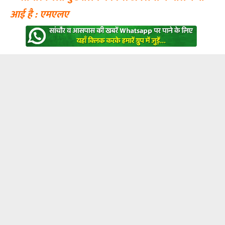
आई है : एमएलए