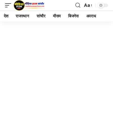
Aa
Font
Resizer
देश
राजस्थान
सांचौर
मौसम
बिजनेस
अपराध