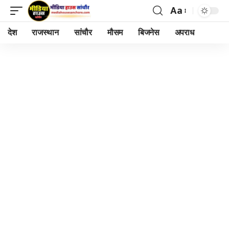
Aa
Font
Resizer
देश
राजस्थान
सांचौर
मौसम
बिजनेस
अपराध