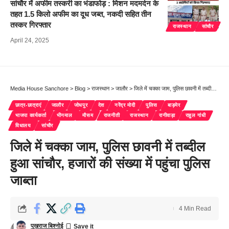
सांचौर में अफीम तस्करी का भंडाफोड़ : मिशन मदमर्दन के
तहत 1.5 किलो अफीम का दूध जब्त, नकदी सहित तीन
तस्कर गिरफ्तार
राजस्थान
सांचौर
April 24, 2025
Media House Sanchore
>
Blog
>
राजस्थान
>
जालौर
>
जिले में चक्का जाम, पुलिस छावनी में तब्दील हुआ सांचौर, हजारों की संख्या में पहुंचा पुलिस जाब्ता
छात्र-छात्राएं
जालौर
जोधपुर
देश
नरेंद्र मोदी
पुलिस
बाड़मेर
भाजपा कार्यकर्ता
भीनमाल
मौसम
राजनीती
राजस्थान
रानीवाड़ा
राहुल गांधी
विधालय
सांचौर
जिले में चक्का जाम, पुलिस छावनी में तब्दील
हुआ सांचौर, हजारों की संख्या में पहुंचा पुलिस
जाब्ता
4 Min Read
पुखराज बिश्नोई