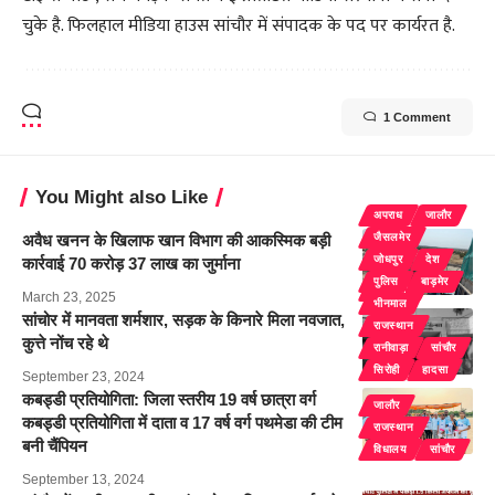
चुके है. फिलहाल मीडिया हाउस सांचौर में संपादक के पद पर कार्यरत है.
1 Comment
You Might also Like
अपराध
जालौर
अवैध खनन के खिलाफ खान विभाग की आकस्मिक बड़ी
जैसलमेर
जोधपुर
देश
कार्रवाई 70 करोड़ 37 लाख का जुर्माना
पुलिस
बाड़मेर
राजस्थान
March 23, 2025
भीनमाल
सांचोर में मानवता शर्मशार, सड़क के किनारे मिला नवजात,
राजस्थान
कुत्ते नोंच रहे थे
रानीवाड़ा
सांचौर
सिरोही
हादसा
September 23, 2024
कबड्डी प्रतियोगिता: जिला स्तरीय 19 वर्ष छात्रा वर्ग
जालौर
कबड्डी प्रतियोगिता में दाता व 17 वर्ष वर्ग पथमेडा की टीम
राजस्थान
बनी चैंपियन
विधालय
सांचौर
September 13, 2024