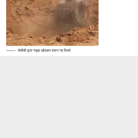
जेसीबी द्वारा गड्ढा खोदकर दफन गए पिल्ले