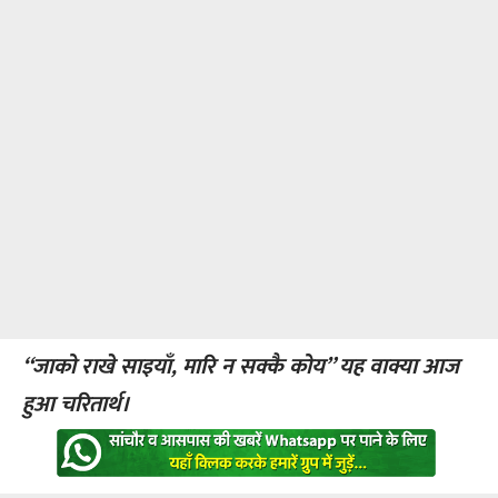
“जाको राखे साइयाँ, मारि न सक्कै कोय” यह वाक्या आज
हुआ चरितार्थ।