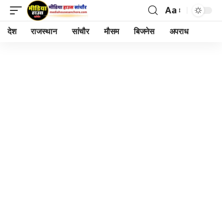
Aa
Font
Resizer
देश
राजस्थान
सांचौर
मौसम
बिजनेस
अपराध