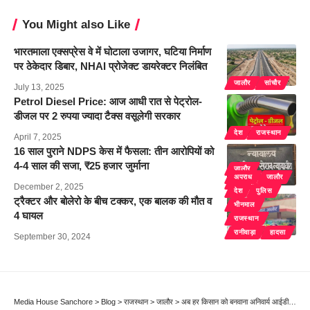
You Might also Like
भारतमाला एक्सप्रेस वे में घोटाला उजागर, घटिया निर्माण
पर ठेकेदार डिबार, NHAI प्रोजेक्ट डायरेक्टर निलंबित
जालौर
सांचौर
July 13, 2025
Petrol Diesel Price: आज आधी रात से पेट्रोल-
डीजल पर 2 रुपया ज्यादा टैक्स वसूलेगी सरकार
देश
राजस्थान
April 7, 2025
16 साल पुराने NDPS केस में फैसला: तीन आरोपियों को
4-4 साल की सजा, ₹25 हजार जुर्माना
जालौर
अपराध
जालौर
राजस्थान
December 2, 2025
देश
पुलिस
ट्रैक्टर और बोलेरो के बीच टक्कर, एक बालक की मौत व
भीनमाल
4 घायल
राजस्थान
रानीवाड़ा
हादसा
September 30, 2024
Media House Sanchore
>
Blog
>
राजस्थान
>
जालौर
>
अब हर किसान को बनवाना अनिवार्य आईडी कार्ड, बिना इसके नहीं मिलेगी किसान सम्मान निधि, फसल बीमा का फायदा, बैंक से बिना डॉक्यूमेंट ले सकेंगे ऋण