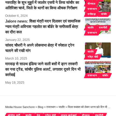
नवरात्रि के शुभ मुहूर्त में जालोर एसपी ने लिया सांचौर का
भीनमाल
अतिरिक्त चार्ज, जिले के थानों का किया औचक निरीक्षण
राजस्थान
रानीवाड़ा
सांचौर
October 6, 2024
Jalore news: शिक्षा मंत्री मदन दिलावर एवं सामाजिक
न्याय मंत्री अविनाश गहलोत का बॉर्डर के समीपवर्ती क्षेत्र
जालौर
राजनीती
का दौरा कल
राजस्थान
January 22, 2025
सांसद चौधरी ने अपने लोकसभा क्षेत्र में स्पेशल ट्रेन
चलाने की रखी मांग
जालौर
नरेंद्र मोदी
March 10, 2025
मारवाड़ से साउथ इंडिया जाने वाली बसों में ड्रग तस्करी
का नया ट्रेंड, सांचौर पुलिस अलर्ट, लगातार दूसरे दिन भी
कार्रवाई
राजस्थान
सांचौर
May 19, 2025
Media House Sanchore
>
Blog
>
राजस्थान
>
जालौर
>
जिला यथावत को लेकर धरना छठे दिन भी जारी, पूर्व मंत्री बोले; अब जिला रद्द करने में सरकार को हिचकी आएगी
कांग्रेस पार्टी
जालौर
देश
नरेंद्र मोदी
भाजपा कार्यकर्ता
भीनमाल
राजनीती