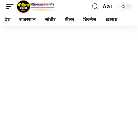
Aa
Font
Resizer
देश
राजस्थान
सांचौर
मौसम
बिजनेस
अपराध