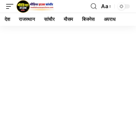
Aa
Font
Resizer
देश
राजस्थान
सांचौर
मौसम
बिजनेस
अपराध